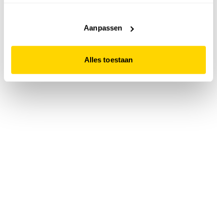
accepteert. Dit doe je door op "Alles toestaan" te klikken.
Liever geen cookies? Hou er dan rekening mee dat de
website niet optimaal functioneert.
Aanpassen
Alles toestaan