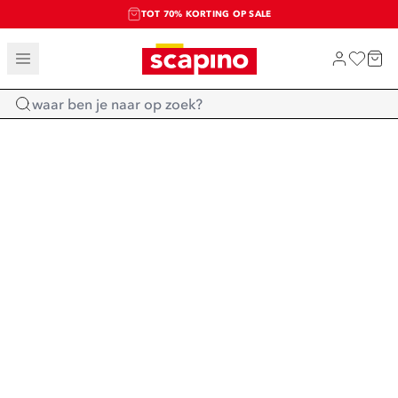
TOT 70% KORTING OP SALE
SALE: LAATSTE KANS!
SHOP NIEUW
Home