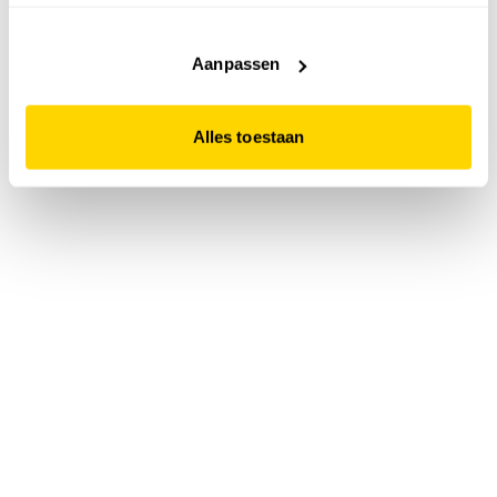
accepteert. Dit doe je door op "Alles toestaan" te klikken.
Liever geen cookies? Hou er dan rekening mee dat de
website niet optimaal functioneert.
Aanpassen
Alles toestaan