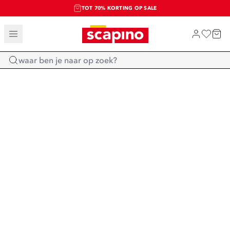
TOT 70% KORTING OP SALE
SALE: LAATSTE KANS!
SHOP NIEUW
Home