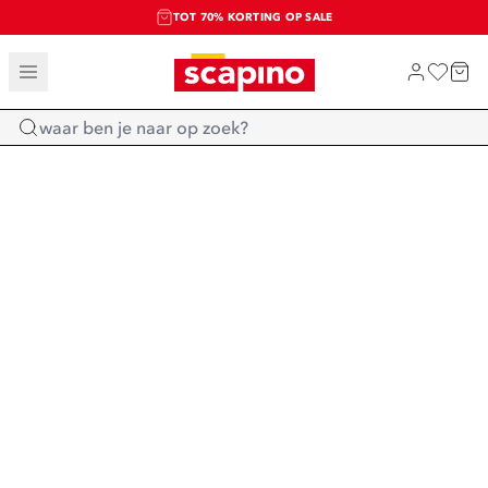
TOT 70% KORTING OP SALE
SALE: LAATSTE KANS!
SHOP NIEUW
Home