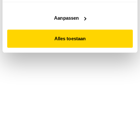
accepteert. Dit doe je door op "Alles toestaan" te klikken.
Liever geen cookies? Hou er dan rekening mee dat de
website niet optimaal functioneert.
Aanpassen
Alles toestaan