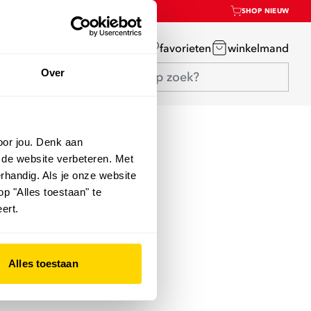
SHOP NIEUW
mijn account
favorieten
winkelmand
Over
oor jou. Denk aan
 de website verbeteren. Met
rhandig. Als je onze website
op "Alles toestaan" te
ert.
Alles toestaan