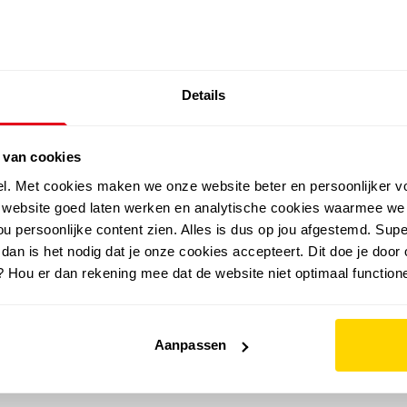
SALE: LAATSTE KANS!
Details
outdoor
zomer
merken
folder
sale
 van cookies
el. Met cookies maken we onze website beter en persoonlijker v
e website goed laten werken en analytische cookies waarmee we
u persoonlijke content zien. Alles is dus op jou afgestemd. Supe
 dan is het nodig dat je onze cookies accepteert. Dit doe je door 
? Hou er dan rekening mee dat de website niet optimaal functione
Aanpassen