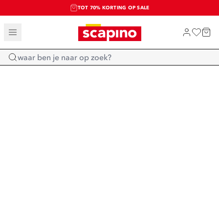
TOT 70% KORTING OP SALE
SALE: LAATSTE KANS!
SHOP NIEUW
Home