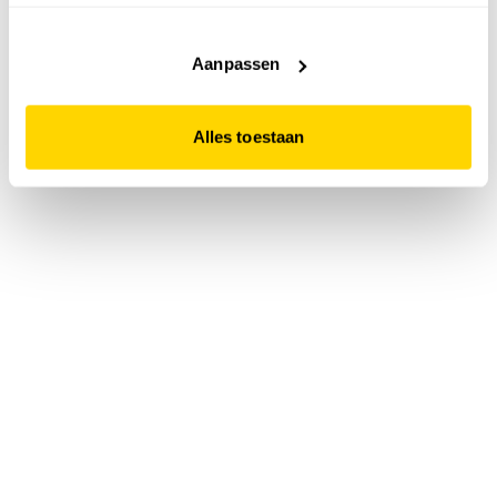
accepteert. Dit doe je door op "Alles toestaan" te klikken.
Liever geen cookies? Hou er dan rekening mee dat de
website niet optimaal functioneert.
Aanpassen
Alles toestaan