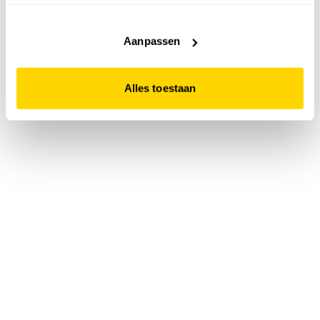
accepteert. Dit doe je door op "Alles toestaan" te klikken.
Liever geen cookies? Hou er dan rekening mee dat de
website niet optimaal functioneert.
Aanpassen
Alles toestaan