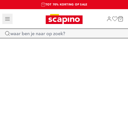
TOT 70% KORTING OP SALE
SALE: LAATSTE KANS!
SHOP NIEUW
Home