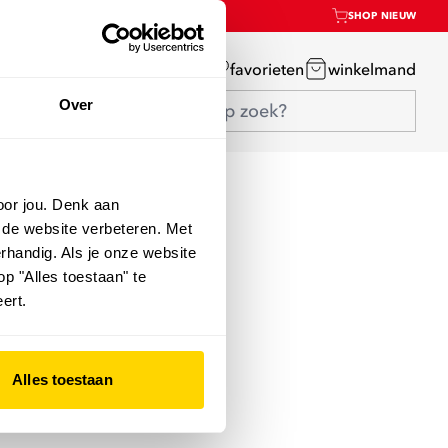
SHOP NIEUW
mijn account
favorieten
winkelmand
Over
oor jou. Denk aan
 de website verbeteren. Met
rhandig. Als je onze website
op "Alles toestaan" te
ert.
Alles toestaan