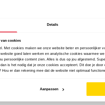
SALE: LAATSTE KANS!
Details
outdoor
zomer
merken
folder
sale
 van cookies
el. Met cookies maken we onze website beter en persoonlijker v
e website goed laten werken en analytische cookies waarmee we
u persoonlijke content zien. Alles is dus op jou afgestemd. Supe
 dan is het nodig dat je onze cookies accepteert. Dit doe je door 
? Hou er dan rekening mee dat de website niet optimaal functione
Aanpassen