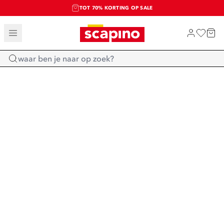
TOT 70% KORTING OP SALE
SALE: LAATSTE KANS!
SHOP NIEUW
Home