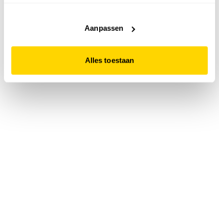
accepteert. Dit doe je door op "Alles toestaan" te klikken.
Liever geen cookies? Hou er dan rekening mee dat de
website niet optimaal functioneert.
Aanpassen
Alles toestaan