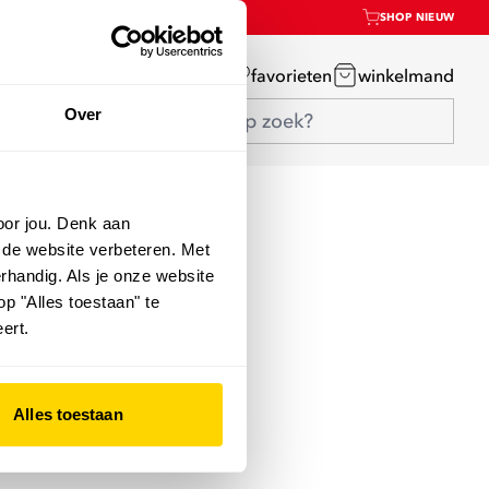
SHOP NIEUW
mijn account
favorieten
winkelmand
Over
oor jou. Denk aan
 de website verbeteren. Met
rhandig. Als je onze website
op "Alles toestaan" te
ert.
Alles toestaan