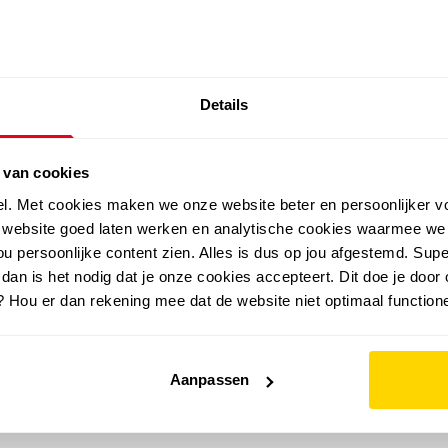
SALE: LAATSTE KANS!
Details
outdoor
zomer
merken
folder
sale
 van cookies
el. Met cookies maken we onze website beter en persoonlijker v
e website goed laten werken en analytische cookies waarmee we
u persoonlijke content zien. Alles is dus op jou afgestemd. Supe
 dan is het nodig dat je onze cookies accepteert. Dit doe je door 
? Hou er dan rekening mee dat de website niet optimaal functione
Aanpassen