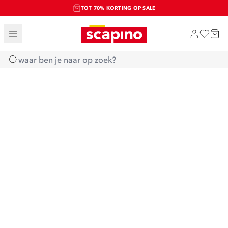
TOT 70% KORTING OP SALE
SALE: LAATSTE KANS!
SHOP NIEUW
Home