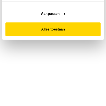
accepteert. Dit doe je door op "Alles toestaan" te klikken.
Liever geen cookies? Hou er dan rekening mee dat de
website niet optimaal functioneert.
Aanpassen
Alles toestaan