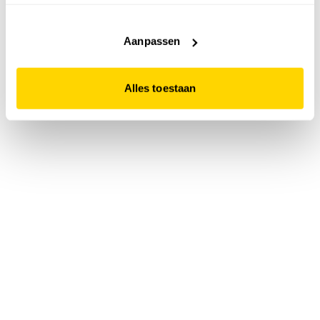
accepteert. Dit doe je door op "Alles toestaan" te klikken.
Liever geen cookies? Hou er dan rekening mee dat de
website niet optimaal functioneert.
Aanpassen
Alles toestaan