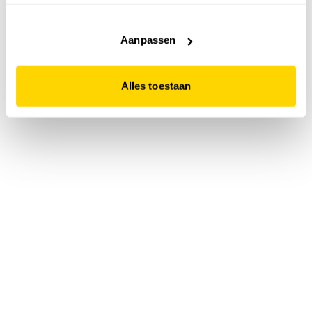
accepteert. Dit doe je door op "Alles toestaan" te klikken.
Liever geen cookies? Hou er dan rekening mee dat de
website niet optimaal functioneert.
Aanpassen
Alles toestaan