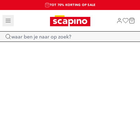
TOT 70% KORTING OP SALE
SALE: LAATSTE KANS!
SHOP NIEUW
Home