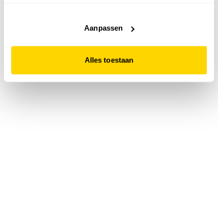
accepteert. Dit doe je door op "Alles toestaan" te klikken.
Liever geen cookies? Hou er dan rekening mee dat de
website niet optimaal functioneert.
Aanpassen
Alles toestaan