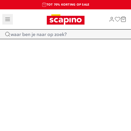
TOT 70% KORTING OP SALE
SALE: LAATSTE KANS!
SHOP NIEUW
Home