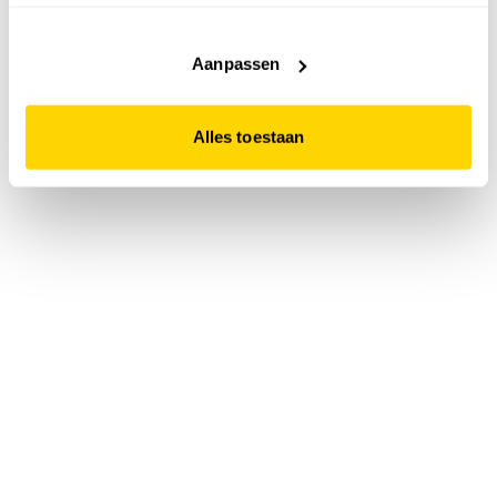
accepteert. Dit doe je door op "Alles toestaan" te klikken.
Liever geen cookies? Hou er dan rekening mee dat de
website niet optimaal functioneert.
Aanpassen
Alles toestaan