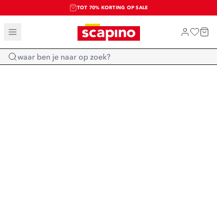
TOT 70% KORTING OP SALE
SALE: LAATSTE KANS!
SHOP NIEUW
Home