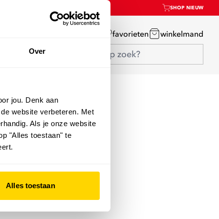
SHOP NIEUW
mijn account
favorieten
winkelmand
Over
oor jou. Denk aan
 de website verbeteren. Met
rhandig. Als je onze website
op "Alles toestaan" te
ert.
Alles toestaan