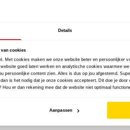
SALE: LAATSTE KANS!
Details
outdoor
zomer
merken
folder
sale
 van cookies
el. Met cookies maken we onze website beter en persoonlijker v
e website goed laten werken en analytische cookies waarmee we
u persoonlijke content zien. Alles is dus op jou afgestemd. Supe
 dan is het nodig dat je onze cookies accepteert. Dit doe je door 
? Hou er dan rekening mee dat de website niet optimaal functione
Aanpassen