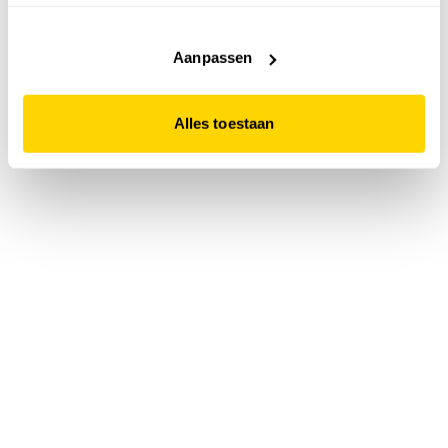
accepteert. Dit doe je door op "Alles toestaan" te klikken.
Liever geen cookies? Hou er dan rekening mee dat de
website niet optimaal functioneert.
Aanpassen
Alles toestaan