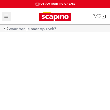
TOT 70% KORTING OP SALE
SALE: LAATSTE KANS!
SHOP NIEUW
Home