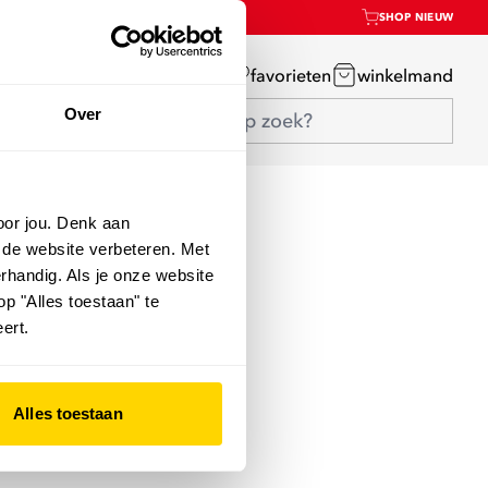
SHOP NIEUW
mijn account
favorieten
winkelmand
Over
oor jou. Denk aan
 de website verbeteren. Met
rhandig. Als je onze website
op "Alles toestaan" te
ert.
Alles toestaan