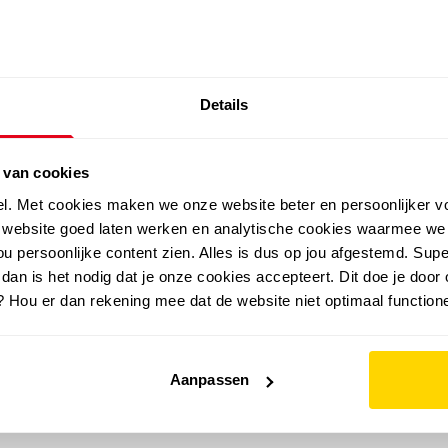
SALE: LAATSTE KANS!
Details
outdoor
zomer
merken
folder
sale
 van cookies
el. Met cookies maken we onze website beter en persoonlijker v
e website goed laten werken en analytische cookies waarmee we
u persoonlijke content zien. Alles is dus op jou afgestemd. Supe
 dan is het nodig dat je onze cookies accepteert. Dit doe je door 
? Hou er dan rekening mee dat de website niet optimaal functione
Aanpassen