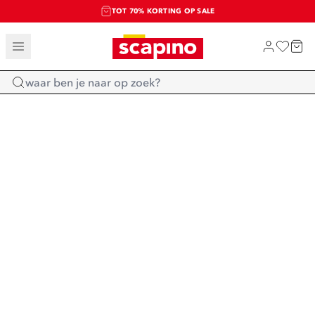
TOT 70% KORTING OP SALE
SALE: LAATSTE KANS!
SHOP NIEUW
Home