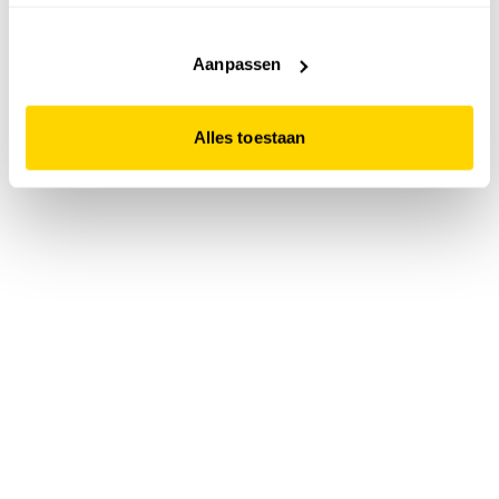
accepteert. Dit doe je door op "Alles toestaan" te klikken.
Liever geen cookies? Hou er dan rekening mee dat de
website niet optimaal functioneert.
Aanpassen
Alles toestaan