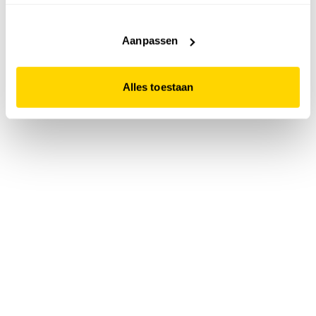
accepteert. Dit doe je door op "Alles toestaan" te klikken.
Liever geen cookies? Hou er dan rekening mee dat de
website niet optimaal functioneert.
Aanpassen
Alles toestaan