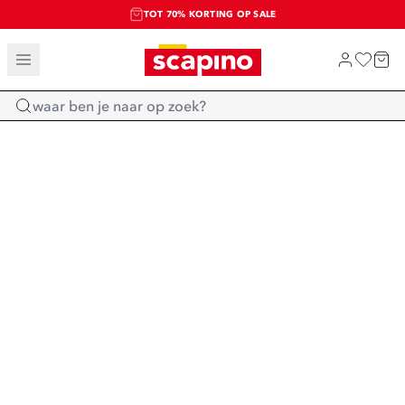
TOT 70% KORTING OP SALE
SALE: LAATSTE KANS!
SHOP NIEUW
Home