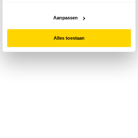
accepteert. Dit doe je door op "Alles toestaan" te klikken.
Liever geen cookies? Hou er dan rekening mee dat de
website niet optimaal functioneert.
Aanpassen
Alles toestaan