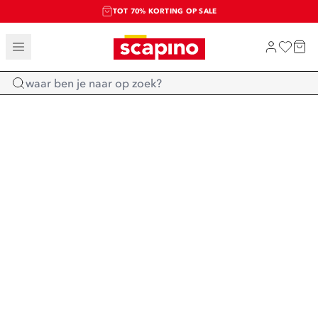
TOT 70% KORTING OP SALE
SALE: LAATSTE KANS!
SHOP NIEUW
Home