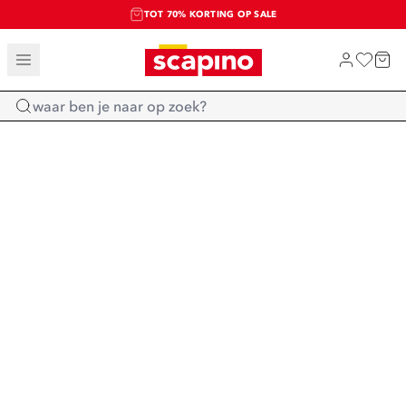
TOT 70% KORTING OP SALE
SALE: LAATSTE KANS!
SHOP NIEUW
Home