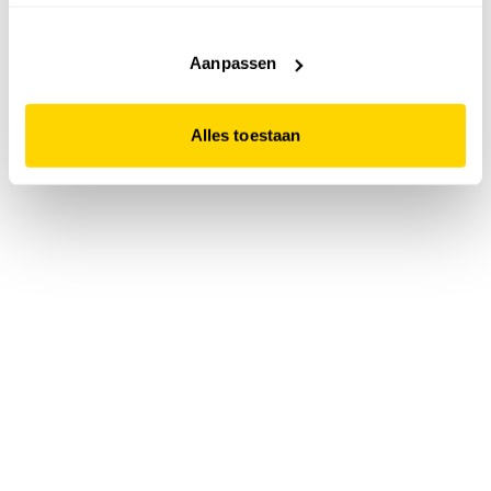
accepteert. Dit doe je door op "Alles toestaan" te klikken.
Liever geen cookies? Hou er dan rekening mee dat de
website niet optimaal functioneert.
Aanpassen
Alles toestaan