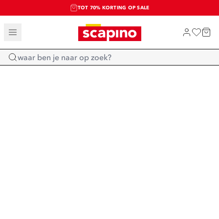
TOT 70% KORTING OP SALE
SALE: LAATSTE KANS!
SHOP NIEUW
Home