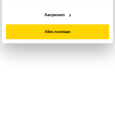
accepteert. Dit doe je door op "Alles toestaan" te klikken.
Liever geen cookies? Hou er dan rekening mee dat de
website niet optimaal functioneert.
Aanpassen
Alles toestaan