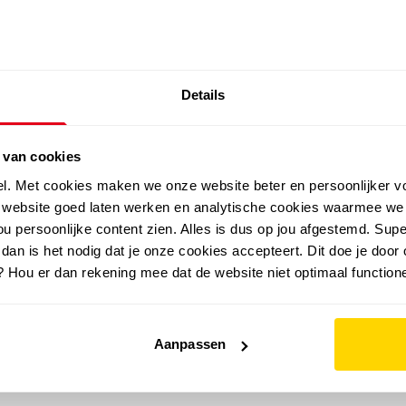
SALE: LAATSTE KANS!
Details
outdoor
zomer
merken
folder
sale
 van cookies
el. Met cookies maken we onze website beter en persoonlijker v
e website goed laten werken en analytische cookies waarmee we
u persoonlijke content zien. Alles is dus op jou afgestemd. Supe
 dan is het nodig dat je onze cookies accepteert. Dit doe je door 
? Hou er dan rekening mee dat de website niet optimaal functione
Aanpassen