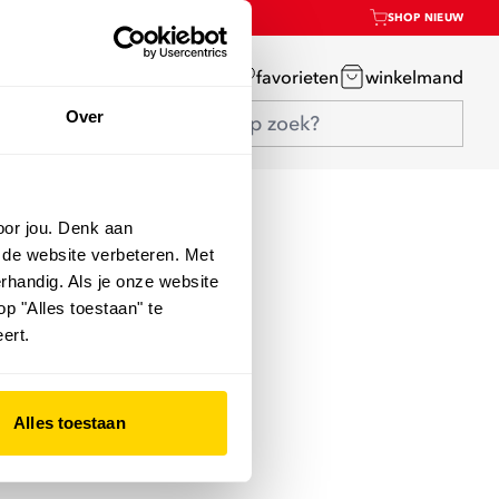
SHOP NIEUW
mijn account
favorieten
winkelmand
Over
oor jou. Denk aan
 de website verbeteren. Met
rhandig. Als je onze website
op "Alles toestaan" te
ert.
Alles toestaan