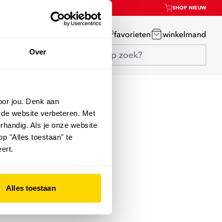
SHOP NIEUW
mijn account
favorieten
winkelmand
Over
oor jou. Denk aan
 de website verbeteren. Met
rhandig. Als je onze website
op "Alles toestaan" te
ert.
Alles toestaan