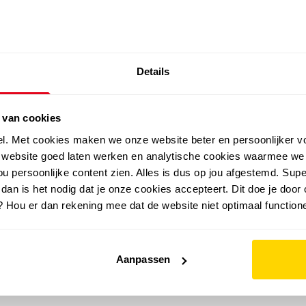
SALE: LAATSTE KANS!
Details
outdoor
zomer
merken
folder
sale
 van cookies
el. Met cookies maken we onze website beter en persoonlijker v
e website goed laten werken en analytische cookies waarmee we
u persoonlijke content zien. Alles is dus op jou afgestemd. Supe
 dan is het nodig dat je onze cookies accepteert. Dit doe je door 
? Hou er dan rekening mee dat de website niet optimaal functione
Aanpassen