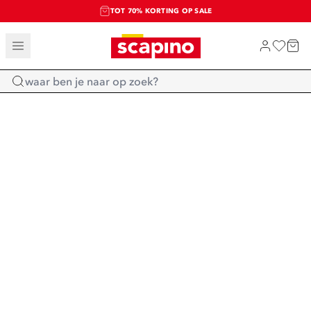
TOT 70% KORTING OP SALE
SALE: LAATSTE KANS!
SHOP NIEUW
Home