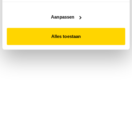
accepteert. Dit doe je door op "Alles toestaan" te klikken.
Liever geen cookies? Hou er dan rekening mee dat de
website niet optimaal functioneert.
Aanpassen
Alles toestaan