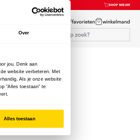
SHOP NIEUW
mijn account
favorieten
winkelmand
Over
oor jou. Denk aan
 de website verbeteren. Met
rhandig. Als je onze website
op "Alles toestaan" te
ert.
Alles toestaan