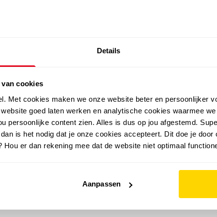
SALE: LAATSTE KANS!
Details
outdoor
zomer
merken
folder
sale
 van cookies
el. Met cookies maken we onze website beter en persoonlijker v
e website goed laten werken en analytische cookies waarmee we
u persoonlijke content zien. Alles is dus op jou afgestemd. Supe
 dan is het nodig dat je onze cookies accepteert. Dit doe je door 
? Hou er dan rekening mee dat de website niet optimaal functione
Aanpassen