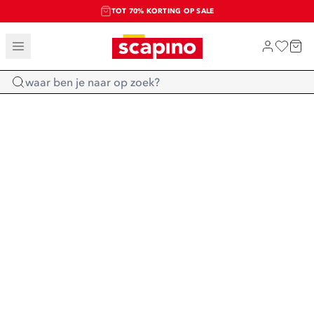
TOT 70% KORTING OP SALE
SALE: LAATSTE KANS!
SHOP NIEUW
Home