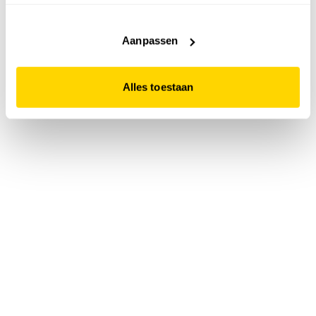
accepteert. Dit doe je door op "Alles toestaan" te klikken.
Liever geen cookies? Hou er dan rekening mee dat de
website niet optimaal functioneert.
Aanpassen
Alles toestaan