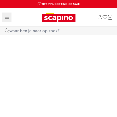
TOT 70% KORTING OP SALE
SALE: LAATSTE KANS!
SHOP NIEUW
Home