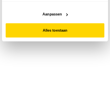
accepteert. Dit doe je door op "Alles toestaan" te klikken.
Liever geen cookies? Hou er dan rekening mee dat de
website niet optimaal functioneert.
Aanpassen
Alles toestaan