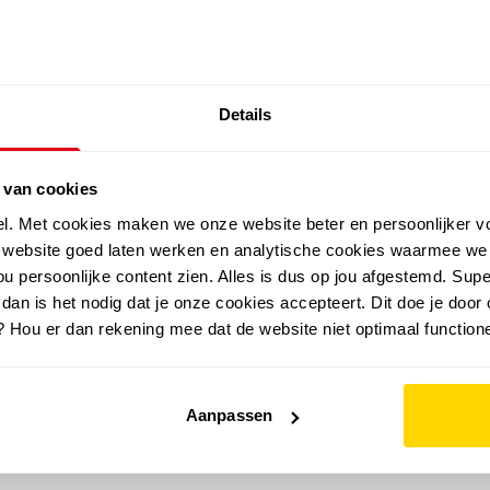
SALE: LAATSTE KANS!
Details
outdoor
zomer
merken
folder
sale
 van cookies
el. Met cookies maken we onze website beter en persoonlijker v
e website goed laten werken en analytische cookies waarmee we
u persoonlijke content zien. Alles is dus op jou afgestemd. Supe
 dan is het nodig dat je onze cookies accepteert. Dit doe je door 
? Hou er dan rekening mee dat de website niet optimaal functione
Aanpassen