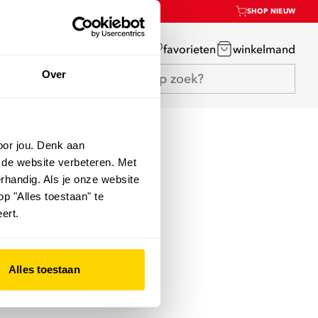
SHOP NIEUW
mijn account
favorieten
winkelmand
Over
oor jou. Denk aan
 de website verbeteren. Met
rhandig. Als je onze website
op "Alles toestaan" te
ert.
Alles toestaan