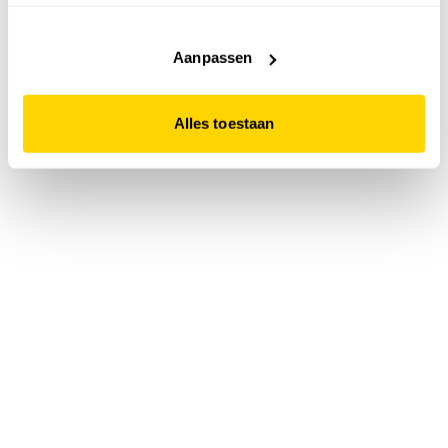
accepteert. Dit doe je door op "Alles toestaan" te klikken.
Liever geen cookies? Hou er dan rekening mee dat de
website niet optimaal functioneert.
Aanpassen
Alles toestaan