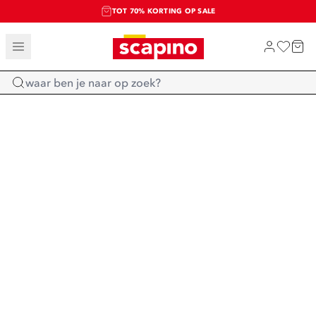
TOT 70% KORTING OP SALE
SALE: LAATSTE KANS!
SHOP NIEUW
Home