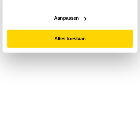
accepteert. Dit doe je door op "Alles toestaan" te klikken.
Liever geen cookies? Hou er dan rekening mee dat de
website niet optimaal functioneert.
Aanpassen
Alles toestaan