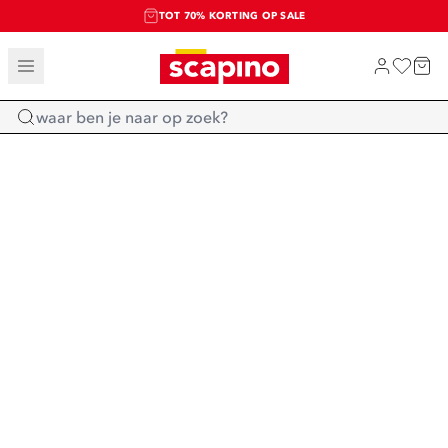
TOT 70% KORTING OP SALE
SALE: LAATSTE KANS!
SHOP NIEUW
Home