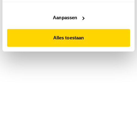
accepteert. Dit doe je door op "Alles toestaan" te klikken.
Liever geen cookies? Hou er dan rekening mee dat de
website niet optimaal functioneert.
Aanpassen
Alles toestaan