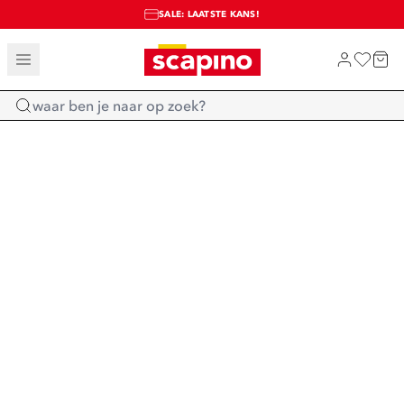
SALE: LAATSTE KANS!
TOT 70% KORTING OP SALE
SHOP NIEUW
Home