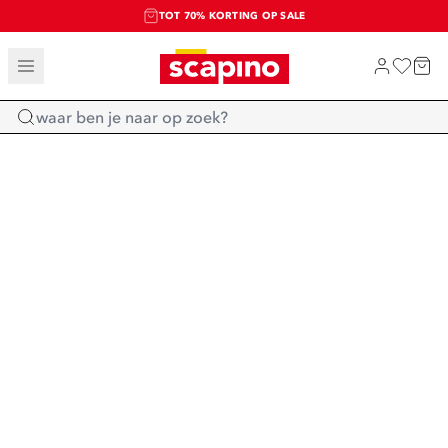
TOT 70% KORTING OP SALE
SALE: LAATSTE KANS!
SHOP NIEUW
Home