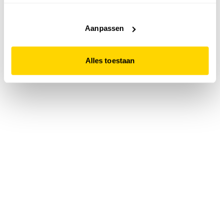
accepteert. Dit doe je door op "Alles toestaan" te klikken.
Liever geen cookies? Hou er dan rekening mee dat de
website niet optimaal functioneert.
Aanpassen
Alles toestaan