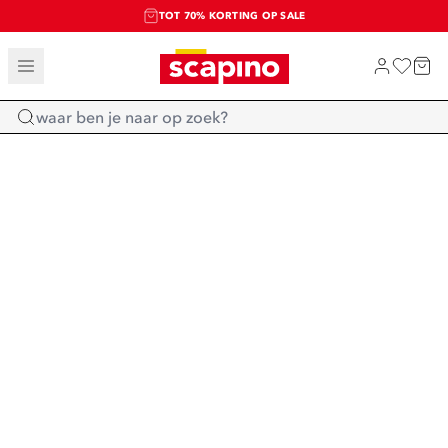
TOT 70% KORTING OP SALE
SALE: LAATSTE KANS!
SHOP NIEUW
Home