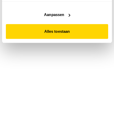
accepteert. Dit doe je door op "Alles toestaan" te klikken.
Liever geen cookies? Hou er dan rekening mee dat de
website niet optimaal functioneert.
Aanpassen
Alles toestaan