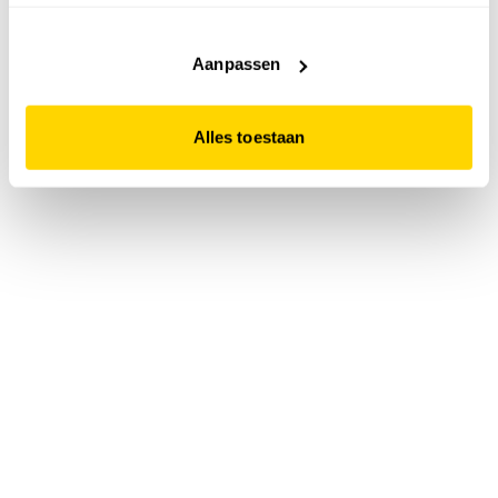
accepteert. Dit doe je door op "Alles toestaan" te klikken.
Liever geen cookies? Hou er dan rekening mee dat de
website niet optimaal functioneert.
Aanpassen
Alles toestaan