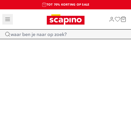
TOT 70% KORTING OP SALE
SALE: LAATSTE KANS!
SHOP NIEUW
Home