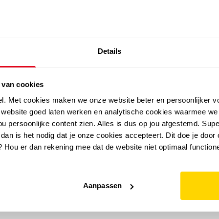
SALE: LAATSTE KANS!
Details
outdoor
zomer
merken
folder
sale
 van cookies
el. Met cookies maken we onze website beter en persoonlijker v
e website goed laten werken en analytische cookies waarmee we
u persoonlijke content zien. Alles is dus op jou afgestemd. Supe
 dan is het nodig dat je onze cookies accepteert. Dit doe je door 
? Hou er dan rekening mee dat de website niet optimaal functione
Aanpassen