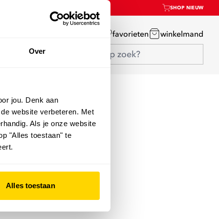
SHOP NIEUW
mijn account
favorieten
winkelmand
Over
oor jou. Denk aan
 de website verbeteren. Met
rhandig. Als je onze website
op "Alles toestaan" te
ert.
Alles toestaan