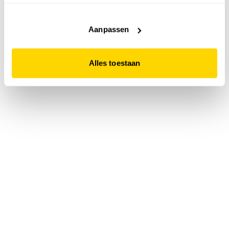
accepteert. Dit doe je door op "Alles toestaan" te klikken.
Liever geen cookies? Hou er dan rekening mee dat de
website niet optimaal functioneert.
Aanpassen
Alles toestaan