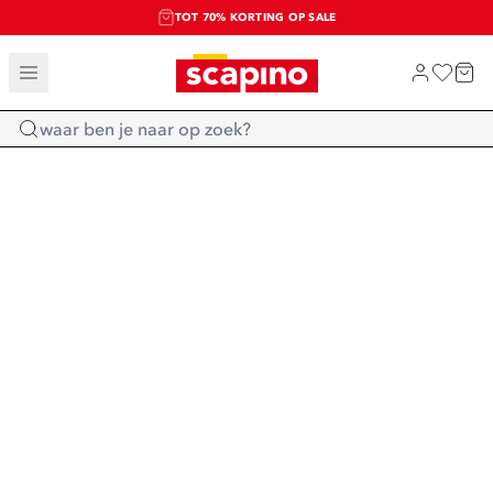
TOT 70% KORTING OP SALE
SALE: LAATSTE KANS!
SHOP NIEUW
Home