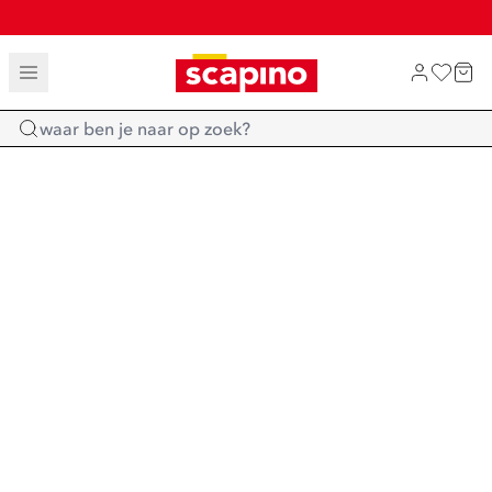
TOT 70% KORTING OP SALE
SALE: LAATSTE KANS!
SHOP NIEUW
Home