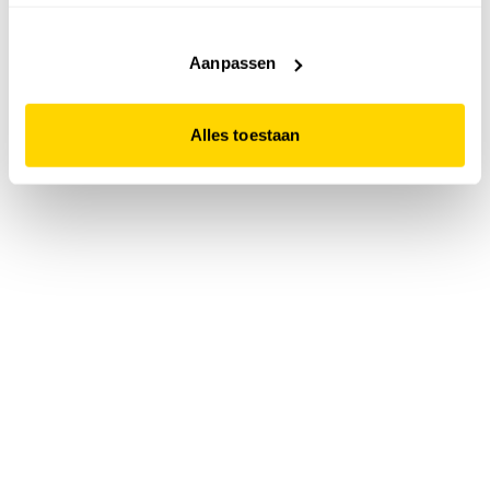
accepteert. Dit doe je door op "Alles toestaan" te klikken.
Liever geen cookies? Hou er dan rekening mee dat de
website niet optimaal functioneert.
Aanpassen
Alles toestaan