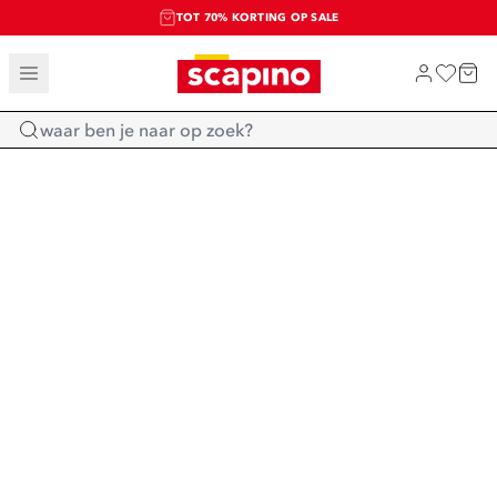
TOT 70% KORTING OP SALE
SALE: LAATSTE KANS!
SHOP NIEUW
Home