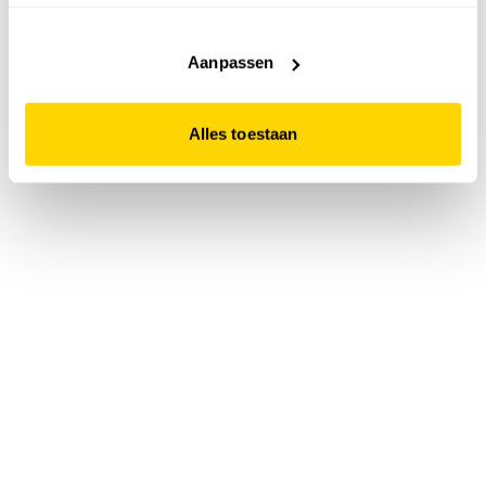
accepteert. Dit doe je door op "Alles toestaan" te klikken.
Liever geen cookies? Hou er dan rekening mee dat de
website niet optimaal functioneert.
Aanpassen
Alles toestaan