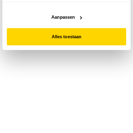
accepteert. Dit doe je door op "Alles toestaan" te klikken.
Liever geen cookies? Hou er dan rekening mee dat de
website niet optimaal functioneert.
Aanpassen
Alles toestaan