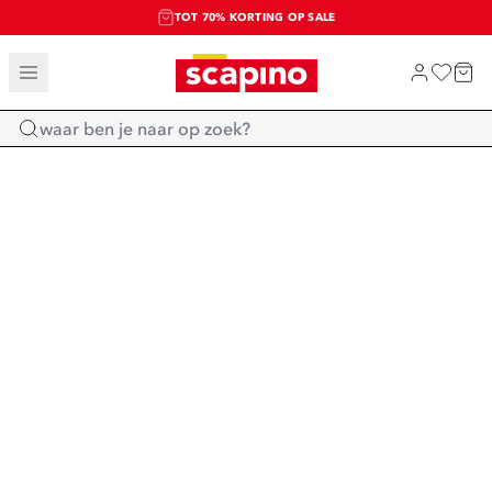
TOT 70% KORTING OP SALE
SALE: LAATSTE KANS!
SHOP NIEUW
Home