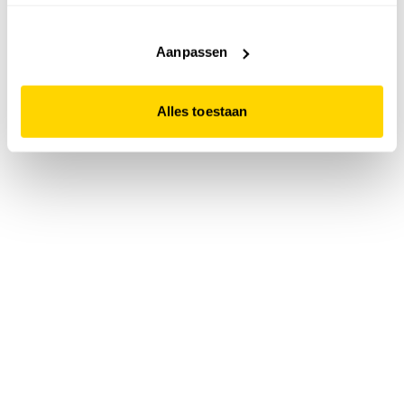
accepteert. Dit doe je door op "Alles toestaan" te klikken.
Liever geen cookies? Hou er dan rekening mee dat de
website niet optimaal functioneert.
Aanpassen
Alles toestaan