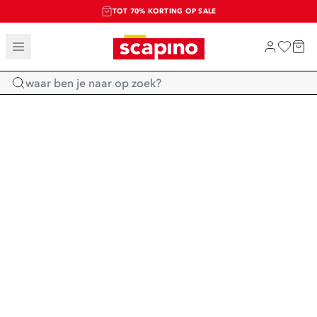
TOT 70% KORTING OP SALE
SALE: LAATSTE KANS!
SHOP NIEUW
Home