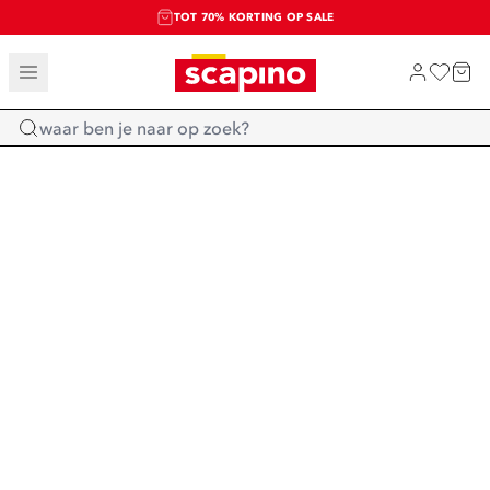
TOT 70% KORTING OP SALE
SALE: LAATSTE KANS!
SHOP NIEUW
Home