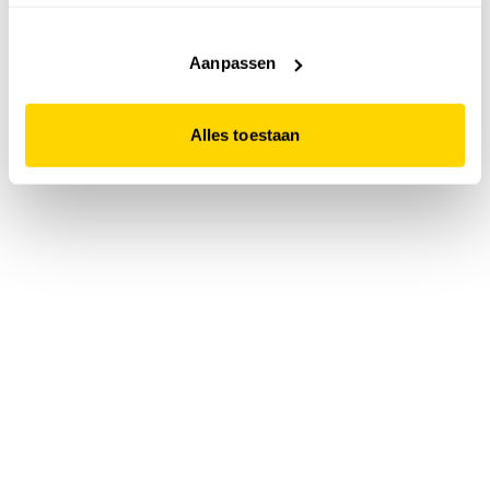
accepteert. Dit doe je door op "Alles toestaan" te klikken.
Liever geen cookies? Hou er dan rekening mee dat de
website niet optimaal functioneert.
Aanpassen
Alles toestaan