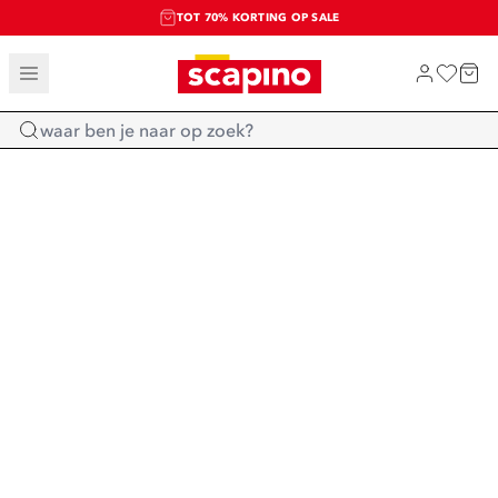
TOT 70% KORTING OP SALE
SALE: LAATSTE KANS!
SHOP NIEUW
Home