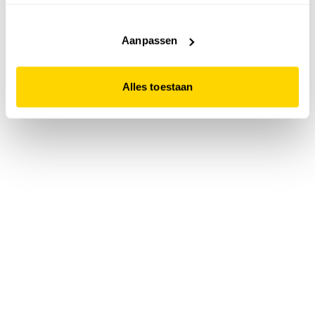
accepteert. Dit doe je door op "Alles toestaan" te klikken.
Liever geen cookies? Hou er dan rekening mee dat de
website niet optimaal functioneert.
Aanpassen
Alles toestaan