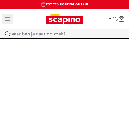
TOT 70% KORTING OP SALE
SALE: LAATSTE KANS!
SHOP NIEUW
Home