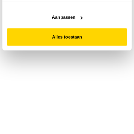
accepteert. Dit doe je door op "Alles toestaan" te klikken.
Liever geen cookies? Hou er dan rekening mee dat de
website niet optimaal functioneert.
Aanpassen
Alles toestaan