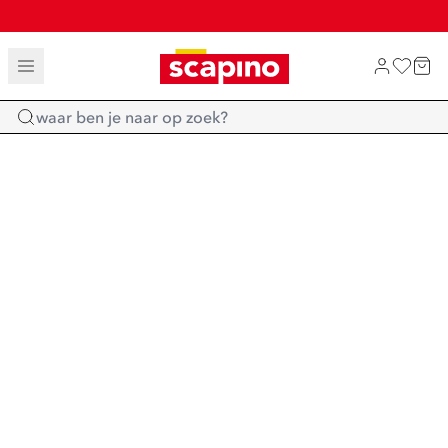
TOT 70% KORTING OP SALE
SALE: LAATSTE KANS!
SHOP NIEUW
Home