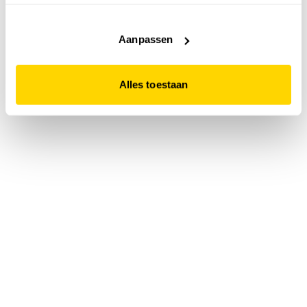
accepteert. Dit doe je door op "Alles toestaan" te klikken.
Liever geen cookies? Hou er dan rekening mee dat de
website niet optimaal functioneert.
Aanpassen
Alles toestaan