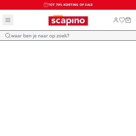
TOT 70% KORTING OP SALE
SALE: LAATSTE KANS!
SHOP NIEUW
Home