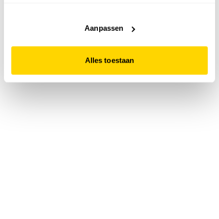
accepteert. Dit doe je door op "Alles toestaan" te klikken.
Liever geen cookies? Hou er dan rekening mee dat de
website niet optimaal functioneert.
Aanpassen
Alles toestaan