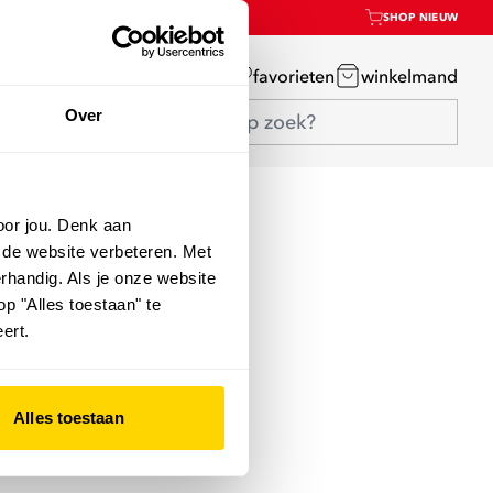
SHOP NIEUW
mijn account
favorieten
winkelmand
Over
oor jou. Denk aan
 de website verbeteren. Met
rhandig. Als je onze website
op "Alles toestaan" te
ert.
Alles toestaan