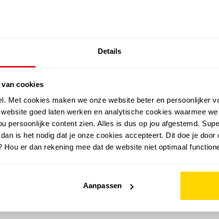
SALE: LAATSTE KANS!
Details
outdoor
zomer
merken
folder
sale
 van cookies
el. Met cookies maken we onze website beter en persoonlijker v
e website goed laten werken en analytische cookies waarmee we
u persoonlijke content zien. Alles is dus op jou afgestemd. Supe
 dan is het nodig dat je onze cookies accepteert. Dit doe je door 
? Hou er dan rekening mee dat de website niet optimaal functione
Aanpassen