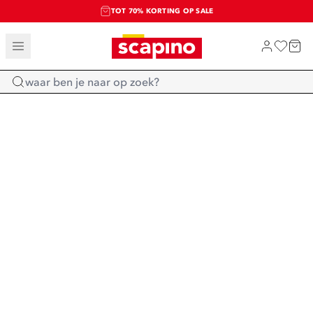
TOT 70% KORTING OP SALE
SALE: LAATSTE KANS!
SHOP NIEUW
Home