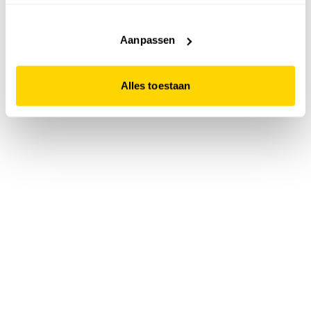
accepteert. Dit doe je door op "Alles toestaan" te klikken.
Liever geen cookies? Hou er dan rekening mee dat de
website niet optimaal functioneert.
Aanpassen
Alles toestaan