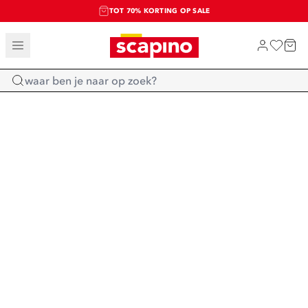
TOT 70% KORTING OP SALE
SALE: LAATSTE KANS!
SHOP NIEUW
Home