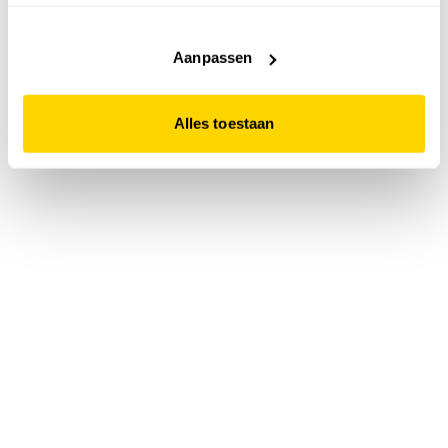
accepteert. Dit doe je door op "Alles toestaan" te klikken.
Liever geen cookies? Hou er dan rekening mee dat de
website niet optimaal functioneert.
Aanpassen
Alles toestaan