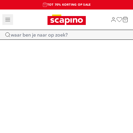
TOT 70% KORTING OP SALE
SALE: LAATSTE KANS!
SHOP NIEUW
Home