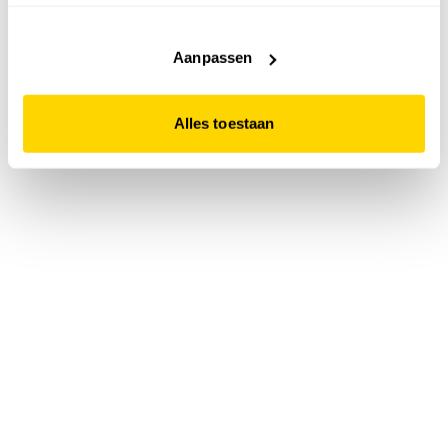
accepteert. Dit doe je door op "Alles toestaan" te klikken.
Liever geen cookies? Hou er dan rekening mee dat de
website niet optimaal functioneert.
Aanpassen
Alles toestaan